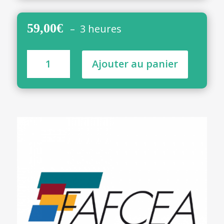
59,00
€
– 3 heures
quantité
Ajouter au panier
de
PINEL,
Denormandie,
Malraux
-
3H