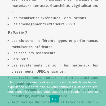
matériaux), terrasse, étanchéité, végétalisation,
EP…
Les menuiseries extérieures – occultations
Les aménagements extérieurs – VRD
B) Partie 2
Les cloisons : différents types et performance,
menuiseries intérieures
Les escaliers, ascenseurs
Serrurerie
Les revêtements de sol : les matériaux, les
classements : UPEC, glissance…
Les revêtements muraux : notion d’acoustique,
Nous utilisons des cookies pour vous garantir la meilleure
signalétique
expérience sur notre site. Si vous continuez à utiliser ce site,
Lots techniques : électricité (NF-C-1500),
nous considérerons que vous acceptez l'utilisation de cookies.
chauffage, ventilation, sanitaire
Ok
Architecture Bioclimatique et Ecoconstruction –