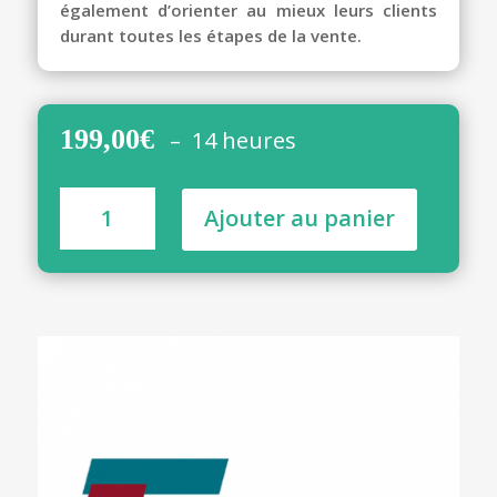
également d’orienter au mieux leurs clients
durant toutes les étapes de la vente.
199,00
€
– 14 heures
quantité
Ajouter au panier
de
La
transaction
immobilière
-
14H