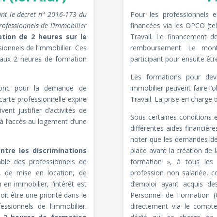
nt le décret n° 2016-173 du
Pour les professionnels e
rofessionnels de l’immobilier
financées via les OPCO (te
ation de 2 heures sur le
Travail. Le financement d
ionnels de l’immobilier. Ces
remboursement. Le mont
 aux 2 heures de formation
participant pour ensuite êt
Les formations pour dev
 donc pour la demande de
immobilier peuvent faire l
 carte professionnelle expire
Travail. La prise en charge 
nt justifier d’activités de
Sous certaines conditions e
 à l’accès au logement d’une
différentes aides financièr
noter que les demandes de
ontre les discriminations
place avant la création de
mble des professionnels de
formation », à tous les 
on, de mise en location, de
profession non salariée, c
en immobilier, l’intérêt est
d’emploi ayant acquis de
oit être une priorité dans le
Personnel de Formation (C
ssionnels de l’immobilier.
directement via le compte