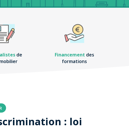
alistes
de
Financement
des
mmobilier
formations
R
crimination : loi