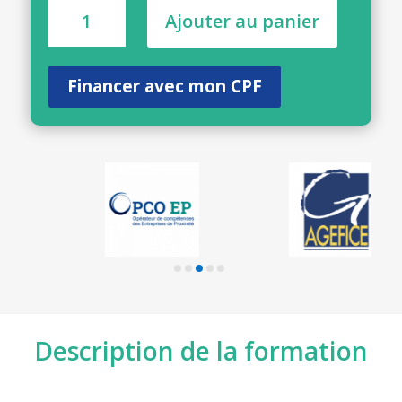
quantité
Ajouter au panier
de
Responsable
d'affaires
Financer avec mon CPF
en
immobilier
(Bloc
de
compétences
N°1)
-
42H
Description de la formation